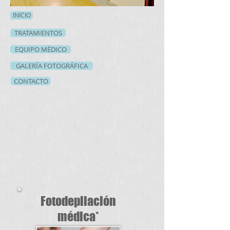
INICIO
TRATAMIENTOS
EQUIPO MÉDICO
GALERÍA FOTOGRÁFICA
CONTACTO
Fotodepilación
médica*