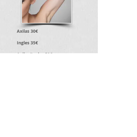
Axilas
30€
Ingles
35€
Axilas/Ingles
50€
Medias piernas
(por encima de rodilla
80€
* (precio por sesión)
Volver a Tratamientos
En promoción
Clínica Dr. Santiago Belda
San Vicente 110-1C Valencia
Dermatología