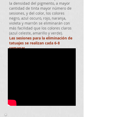
la densidad del pigmento, a mayor
cantidad de tinta mayor número de
sesiones, y del color, los colores
negro, azul oscuro, rojo, naranja,
violeta y marrón se eliminarán con
más facilidad que los colores claros
(azul celeste, amarillo y verde).
Las sesiones para la eliminación de
tatuajes se realizan cada 6-8
semanas
.