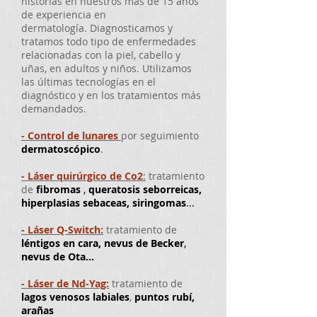
historias
en nuestros más de 15 años
de experiencia en
dermatología. Diagnosticamos y
tratamos todo tipo de
enfermedades
relacionadas con la
piel, cabello y
uñas, en adultos y niños.
Utilizamos
las últimas tecnologías en el
diagnóstico y en los tratamientos más
demandados.
- Control de lunares
por seguimiento
dermatoscópico
.
- Láser quirúrgico de Co2
:
tratamiento
de
fibromas
,
queratosis seborreicas,
hiperplasias sebaceas, siringomas
...
- Láser Q-Switch:
tratamiento de
léntigos
en cara,
nevus de Becker
,
nevus de Ota...
- Láser de Nd-Yag:
tratamiento de
lagos venosos labiales
,
puntos rubí,
arañas