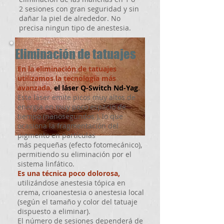
2 sesiones con gran seguridad y sin
dañar la piel de alrededor. No
precisa ningun tipo de anestesia.
Eliminación de tatuajes
En la eliminación de tatuajes
utilizamos la tecnología más
avanzada,
el láser Q-Switch Nd-Yag
.
Este láser emite picos muy altos de
energía en muy poco espacio de
tiempo (nanosegundos ), lo que
ocasiona la fragmentación del
pigmento en partículas
más pequeñas (efecto fotomecánico),
permitiendo su eliminación por el
sistema linfático.
Es una técnica poco dolorosa,
utilizándose anestesia tópica en
crema, crioanestesia o anestesia local
(según el tamaño y color del tatuaje
dispuesto a eliminar).
El número de sesiones dependerá de