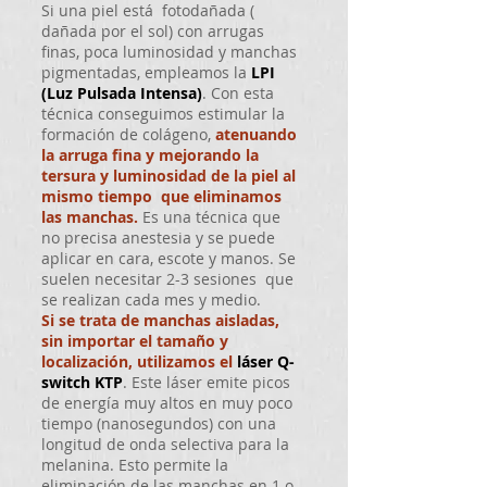
Si una piel está fotodañada (
dañada por el sol) con arrugas
finas, poca luminosidad y manchas
pigmentadas, empleamos la
LPI
(Luz Pulsada Intensa)
. Con esta
técnica conseguimos estimular la
formación de colágeno,
atenuando
la arruga fina y mejorando la
tersura y luminosidad de la piel al
mismo tiempo que eliminamos
las manchas.
Es una técnica que
no precisa anestesia y se puede
aplicar en cara, escote y manos. Se
suelen necesitar 2-3 sesiones que
se realizan cada mes y medio.
Si se trata de manchas aisladas,
sin importar el tamaño y
localización, utilizamos el
láser Q-
switch KTP
. Este láser emite picos
de energía muy altos en muy poco
tiempo (nanosegundos) con una
longitud de onda selectiva para la
melanina. Esto permite la
eliminación de las manchas en 1 o