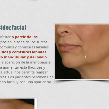
idez facial
nifestar
a partir de los
gnos en la zona de los surcos
pómulos y comisuras labiales.
ulos y comisuras labiales
lo mandibular y del óvalo
 la aparición de la menopausia,
a aumentar esta flaccidez y
a actual nos permite realizar
eras. Los pacientes perciben una
do facial y con una apariencia