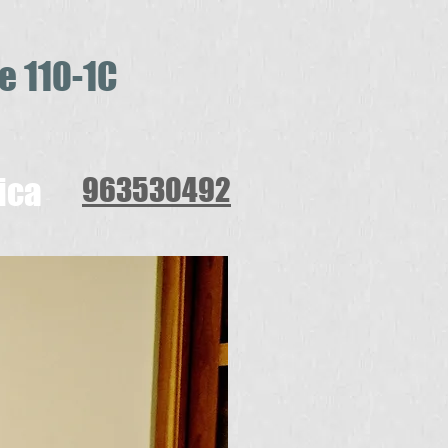
e 110-1C
ica
963530492