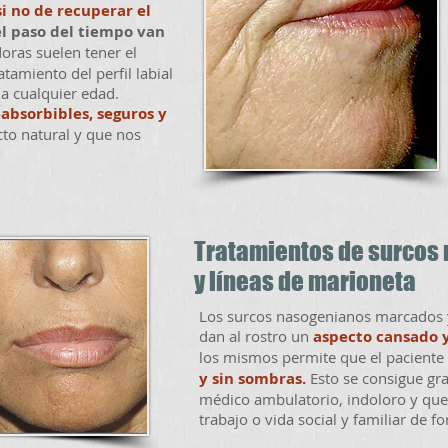
i no de recuperar el
el paso del tiempo van
oras suelen tener el
tamiento del perfil labial
 a cualquier edad.
absorbibles, seguros y
to natural y que nos
Tratamientos de surcos
y líneas de marioneta
Los surcos nasogenianos marcados y
dan al rostro un
aspecto cansado y
los mismos permite que el paciente
y sin sombras.
Esto se consigue gra
médico ambulatorio, indoloro y que 
trabajo o vida social y familiar de 