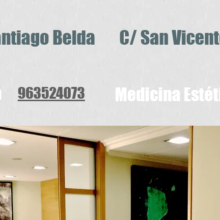
Santiago Belda C/ San Vicent
a
963524073
Medicina Estét